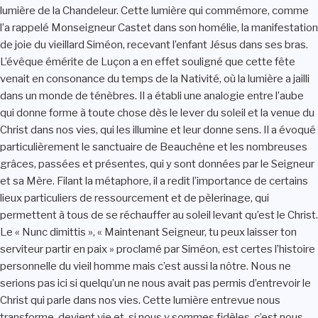
lumière de la Chandeleur. Cette lumière qui commémore, comme
l’a rappelé Monseigneur Castet dans son homélie, la manifestation
de joie du vieillard Siméon, recevant l’enfant Jésus dans ses bras.
L’évêque émérite de Luçon a en effet souligné que cette fête
venait en consonance du temps de la Nativité, où la lumière a jailli
dans un monde de ténèbres. Il a établi une analogie entre l’aube
qui donne forme à toute chose dès le lever du soleil et la venue du
Christ dans nos vies, qui les illumine et leur donne sens. Il a évoqué
particulièrement le sanctuaire de Beauchêne et les nombreuses
grâces, passées et présentes, qui y sont données par le Seigneur
et sa Mère. Filant la métaphore, il a redit l’importance de certains
lieux particuliers de ressourcement et de pèlerinage, qui
permettent à tous de se réchauffer au soleil levant qu’est le Christ.
Le « Nunc dimittis », « Maintenant Seigneur, tu peux laisser ton
serviteur partir en paix » proclamé par Siméon, est certes l’histoire
personnelle du vieil homme mais c’est aussi la nôtre. Nous ne
serions pas ici si quelqu’un ne nous avait pas permis d’entrevoir le
Christ qui parle dans nos vies. Cette lumière entrevue nous
transforme, devient vie et, si nous y sommes fidèles, c’est nous