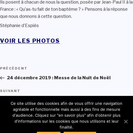
Ils posent à chacun de nous la question, posée par Jean-Paul II à la
France : « Qu’as-tu fait de ton baptême ? » Pensons à la réponse
que nous donnons à cette question.
Stéphanie d’Espiés
VOIR LES PHOTOS
Navigation
PRÉCÉDENT
Article
de
précédent
24 décembre 2019 : Messe de la Nuit de Noël
l’article
SUIVANT
Article
suivant
11 février 2020 : Journée mondiale des malades
Ce site utilise des cookies afin de vous offrir une navigation
agréable et fonctionnelle mais aussi à des fins de mesure
d'audience. Cliquez sur "en savoir plus" afin d'obtenir plus
d'informations sur les cookies que nous utilisons et leur
© 2021 - Ordre des Chanoines Réguliers du Très Saint-Sauveur du
finalité.
Latran (CRL) - Réalisation
CLICK DROIT INFORMATIQUE (79300