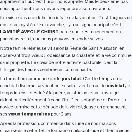
appartient à Lui. C’est Lui qui nous appelle. Mais le deuxième pas
nous appartient, nous devons répondre à son invitation.
Il n’existe pas une définition idéale de la vocation. C’est toujours un
don et un mystère ! En revanche, il y a un signe principal : c’est
L’AMITIÉ AVEC LE CHRIST
parce que c’est uniquement en
parlant avec Lui, que nous pouvons entendre sa voix.
Notre famille religieuse vit selon la Règle de Saint Augustin, en
observant trois vœux : l’obéissance, la chasteté et la vie commune
sans propriété. Le cœur de notre activité pastorale, c’est la
Liturgie des heures célébrée en communauté.
La formation commence par le
postulat
. C’est le temps où le
candidat discerne sa vocation. Ensuite, vient un an de
noviciat,
le
temps intensif destiné à la prière, au studium et au travail qui
aident particulièrement à connaître Dieu, soi-même et l’ordre. Le
novice termine cette période de la vie religieuse en prononçant
ses
vœux temporaires
pour 3 ans.
Après la profession, commence dans l’une de nos maisons
organisées à cet effet, la formation philosophique et théologique