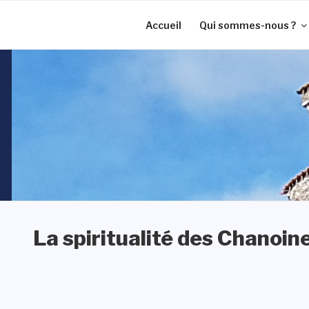
Aller
au
Accueil
Qui sommes-nous ?
contenu
principal
La spiritualité des Chanoin