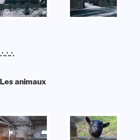
∴∴∴
Les animaux