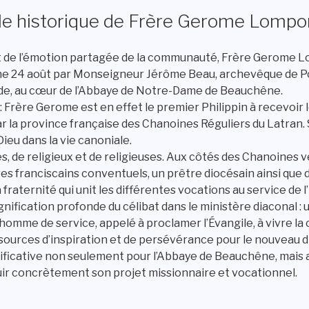
ale historique de Frère Gerome Lompo
et de l’émotion partagée de la communauté, Frère Gerome L
he 24 août par Monseigneur Jérôme Beau, archevêque de Poi
de, au cœur de l’Abbaye de Notre-Dame de Beauchêne.
 : Frère Gerome est en effet le premier Philippin à recevoir
par la province française des Chanoines Réguliers du Latran.
 Dieu dans la vie canoniale.
, de religieux et de religieuses. Aux côtés des Chanoines 
s franciscains conventuels, un prêtre diocésain ainsi que d
 fraternité qui unit les différentes vocations au service de l’
ification profonde du célibat dans le ministère diaconal : 
n homme de service, appelé à proclamer l’Évangile, à vivre la c
sources d’inspiration et de persévérance pour le nouveau d
ficative non seulement pour l’Abbaye de Beauchêne, mais au
ouir concrètement son projet missionnaire et vocationnel.