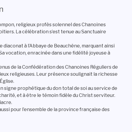
n
ompon, religieux profès solennel des Chanoines
tiers. La célébration s’est tenue au Sanctuaire
 le diaconat à l’Abbaye de Beauchêne, marquant ainsi
 Sa vocation, enracinée dans une fidélité joyeuse à
venus de la Confédération des Chanoines Réguliers de
eux religieuses. Leur présence soulignait la richesse
Église.
un signe prophétique du don total de soi au service de
harité, et à être le témoin fidèle du Christ serviteur.
iacre.
ssi pour l’ensemble de la province française des