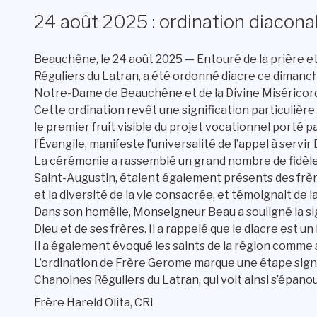
24 août 2025 : ordination diacon
Beauchêne, le 24 août 2025 — Entouré de la prière 
Réguliers du Latran, a été ordonné diacre ce dimanc
Notre-Dame de Beauchêne et de la Divine Miséricor
Cette ordination revêt une signification particulière
le premier fruit visible du projet vocationnel porté 
l’Évangile, manifeste l’universalité de l’appel à servir
La cérémonie a rassemblé un grand nombre de fidèles
Saint-Augustin, étaient également présents des frère
et la diversité de la vie consacrée, et témoignait de la
Dans son homélie, Monseigneur Beau a souligné la sign
Dieu et de ses frères. Il a rappelé que le diacre est u
Il a également évoqué les saints de la région comme 
L’ordination de Frère Gerome marque une étape signi
Chanoines Réguliers du Latran, qui voit ainsi s’épan
Frère Hareld Olita, CRL