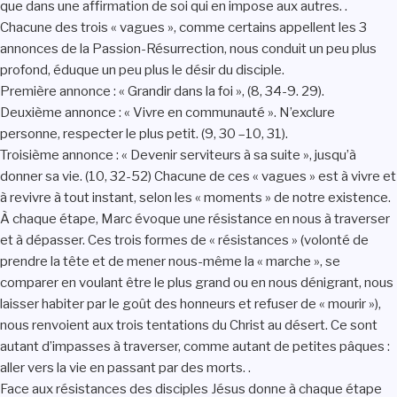
que dans une affirmation de soi qui en impose aux autres. .
Chacune des trois « vagues », comme certains appellent les 3
annonces de la Passion-Résurrection, nous conduit un peu plus
profond, éduque un peu plus le désir du disciple.
Première annonce : « Grandir dans la foi », (8, 34-9. 29).
Deuxième annonce : « Vivre en communauté ». N’exclure
personne, respecter le plus petit. (9, 30 –10, 31).
Troisième annonce : « Devenir serviteurs à sa suite », jusqu’à
donner sa vie. (10, 32-52) Chacune de ces « vagues » est à vivre et
à revivre à tout instant, selon les « moments » de notre existence.
À chaque étape, Marc évoque une résistance en nous à traverser
et à dépasser. Ces trois formes de « résistances » (volonté de
prendre la tête et de mener nous-même la « marche », se
comparer en voulant être le plus grand ou en nous dénigrant, nous
laisser habiter par le goût des honneurs et refuser de « mourir »),
nous renvoient aux trois tentations du Christ au désert. Ce sont
autant d’impasses à traverser, comme autant de petites pâques :
aller vers la vie en passant par des morts. .
Face aux résistances des disciples Jésus donne à chaque étape