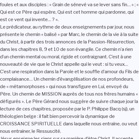
foules et aux disciples : « Grain de sénevé va se lever sans fin… » ; «
Qui est ce Père qui espère, Qui est cet homme qui pardonne, qui
est ce vent qui invente… ? ».
Le prédicateur, au rythme de deux enseignements par jour, nous
présente le chemin « balisé » par Marc, le chemin de la vie à la suite
du Christ, à partir des trois annonces de la Passion-Résurrection,
dans les chapitres 8, 9 et 10 de son évangile. Ce chemin n’a rien
d’un chemin mental ou moral, rigide et contraignant. C’est à une
nouveauté de vie que le Christ appelle qui le veut : si tu veux…
C’est une respiration dans la Parole et le souffle d’amour du Fils de
complaisance… Un chemin d’évangélisation de nos profondeurs,
de « métamorphoses » qui nous transfigure en Lui, envoyé du
Père. Un chemin de MISSION auprès de tous nos frères humains «
défigurés ». Le Père Gérard nous suggère de suivre chaque jour la
lecture de ces chapitres, proposée par le P. Philippe Bacq (sj), un
théologien belge : il fait bien percevoir la dynamique de
CROISSANCE SPIRITUELLE dans laquelle nous entraîne, ou veut
nous entrainer, le Ressuscité.
Jésus enseigne les siens sur sa manière d’être Christ. Il accepte