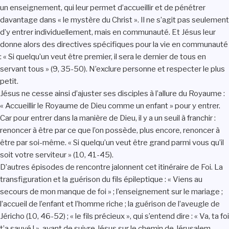
un enseignement, qui leur permet d’accueillir et de pénétrer
davantage dans « le mystère du Christ ». Il ne s’agit pas seulement
d’y entrer individuellement, mais en communauté. Et Jésus leur
donne alors des directives spécifiques pour la vie en communauté
: « Si quelqu’un veut être premier, il sera le dernier de tous en
servant tous » (9, 35-50). N’exclure personne et respecter le plus
petit.
Jésus ne cesse ainsi d’ajuster ses disciples à l’allure du Royaume :
« Accueillir le Royaume de Dieu comme un enfant » pour y entrer.
Car pour entrer dans la manière de Dieu, il y a un seuil à franchir :
renoncer à être par ce que l’on possède, plus encore, renoncer à
être par soi-même. « Si quelqu’un veut être grand parmi vous qu’il
soit votre serviteur » (10, 41-45).
D’autres épisodes de rencontre jalonnent cet itinéraire de Foi. La
transfiguration et la guérison du fils épileptique : « Viens au
secours de mon manque de foi » ; l’enseignement sur le mariage ;
l’accueil de l’enfant et l’homme riche ; la guérison de l’aveugle de
Jéricho (10, 46-52) ; « le fils précieux », qui s’entend dire : « Va, ta foi
t’a sauvé ! », avant de suivre Jésus sur le chemin de Jérusalem.