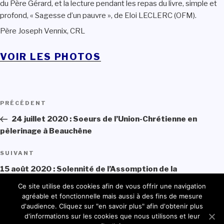
du Père Gérard, et la lecture pendant les repas du livre, simple et
profond, « Sagesse d’un pauvre », de Eloi LECLERC (OFM).
Père Joseph Vennix, CRL
VOIR LES PHOTOS
Navigation
PRÉCÉDENT
Article
de
précédent
24 juillet 2020 : Soeurs de l’Union-Chrétienne en
l’article
pèlerinage à Beauchêne
SUIVANT
Article
suivant
15 août 2020 : Solennité de l’Assomption de la
Bienheureuse Vierge Marie
Ce site utilise des cookies afin de vous offrir une navigation
agréable et fonctionnelle mais aussi à des fins de mesure
d'audience. Cliquez sur "en savoir plus" afin d'obtenir plus
d'informations sur les cookies que nous utilisons et leur
© 2021 - Ordre des Chanoines Réguliers du Très Saint-Sauveur du