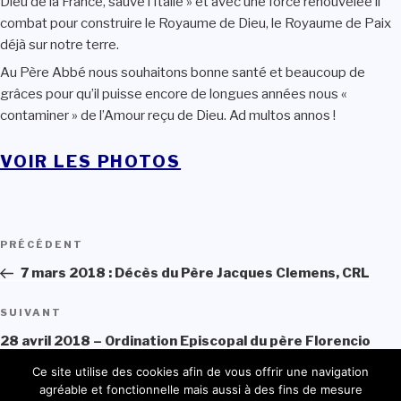
Dieu de la France, sauve l’Italie » et avec une force renouvelée il
combat pour construire le Royaume de Dieu, le Royaume de Paix
déjà sur notre terre.
Au Père Abbé nous souhaitons bonne santé et beaucoup de
grâces pour qu’il puisse encore de longues années nous «
contaminer » de l’Amour reçu de Dieu. Ad multos annos !
VOIR LES PHOTOS
Navigation
PRÉCÉDENT
Article
de
précédent
7 mars 2018 : Décès du Père Jacques Clemens, CRL
l’article
SUIVANT
Article
suivant
28 avril 2018 – Ordination Episcopal du père Florencio
Félix Paredes Cruz, CRL
Ce site utilise des cookies afin de vous offrir une navigation
agréable et fonctionnelle mais aussi à des fins de mesure