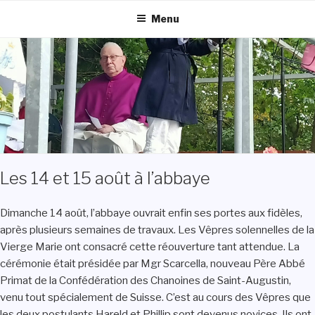
Aller
Menu
au
contenu
principal
Les 14 et 15 août à l’abbaye
Dimanche 14 août, l’abbaye ouvrait enfin ses portes aux fidèles,
après plusieurs semaines de travaux. Les Vêpres solennelles de la
Vierge Marie ont consacré cette réouverture tant attendue. La
cérémonie était présidée par Mgr Scarcella, nouveau Père Abbé
Primat de la Confédération des Chanoines de Saint-Augustin,
venu tout spécialement de Suisse. C’est au cours des Vêpres que
les deux postulants Hareld et Phillip sont devenus novices. Ils ont