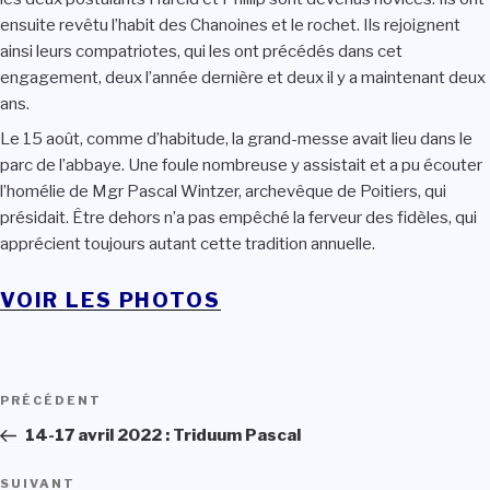
ensuite revêtu l’habit des Chanoines et le rochet. Ils rejoignent
ainsi leurs compatriotes, qui les ont précédés dans cet
engagement, deux l’année dernière et deux il y a maintenant deux
ans.
Le 15 août, comme d’habitude, la grand-messe avait lieu dans le
parc de l’abbaye. Une foule nombreuse y assistait et a pu écouter
l’homélie de Mgr Pascal Wintzer, archevêque de Poitiers, qui
présidait. Être dehors n’a pas empêché la ferveur des fidèles, qui
apprécient toujours autant cette tradition annuelle.
VOIR LES PHOTOS
Navigation
PRÉCÉDENT
Article
de
précédent
14-17 avril 2022 : Triduum Pascal
l’article
SUIVANT
Article