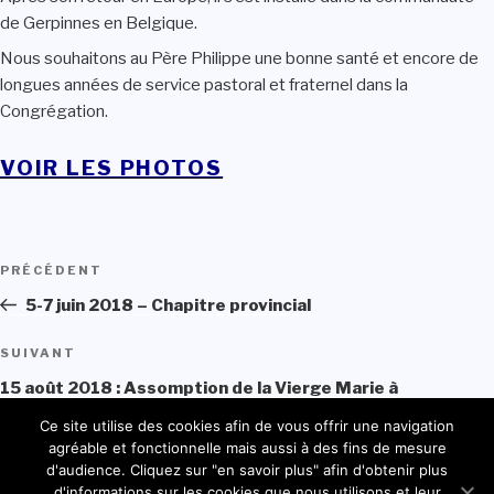
de Gerpinnes en Belgique.
Nous souhaitons au Père Philippe une bonne santé et encore de
longues années de service pastoral et fraternel dans la
Congrégation.
VOIR LES PHOTOS
Navigation
PRÉCÉDENT
Article
de
précédent
5-7 juin 2018 – Chapitre provincial
l’article
SUIVANT
Article
suivant
15 août 2018 : Assomption de la Vierge Marie à
Beauchêne
Ce site utilise des cookies afin de vous offrir une navigation
agréable et fonctionnelle mais aussi à des fins de mesure
d'audience. Cliquez sur "en savoir plus" afin d'obtenir plus
d'informations sur les cookies que nous utilisons et leur