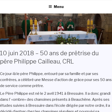
Aller
Menu
au
contenu
principal
10 juin 2018 – 50 ans de prêtrise du
père Philippe Cailleau, CRL
Ce jour-là le père Philippe, entouré par sa famille et par ses
confrères, a célébré une Messe d’action de grâce pour ses 50 ans
de service comme prêtre.
Le Père Philippe est né le 2 avril 1941 à Bressuire. Il a donc grandi
dans l’ «ombre» des chanoines présents à Beauchêne. Après ses
études suivies à Bressuire dans l’école dirigée par notre ordre, il a
décidé d’entrer chez les chanoines réguliers et poursuivi sa