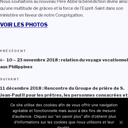
Nous souhaitons au nouveau Père Abbé la bénédiction divine ainsi
qu’une multitude de grâces et la force de l’Esprit-Saint dans son
ministère en faveur de notre Congrégation.
VOIR LES PHOTOS
Navigation
PRÉCÉDENT
Article
de
précédent
10 – 23 novembre 2018 : relation du voyage vocationnel
l’article
aux Philippines
SUIVANT
Article
suivant
11 décembre 2018 : Rencontre du Groupe de prière de S.
Jean-Paul II pour les prêtres, les personnes consacrées et
les nouvelles vocations
Ce site utilise des cookies afin de vous offrir une navigation
agréable et fonctionnelle mais aussi à des fins de mesure
d'audience. Cliquez sur "en savoir plus" afin d'obtenir plus
d'informations sur les cookies que nous utilisons et leur
© 2021 - Ordre des Chanoines Réguliers du Très Saint-Sauveur du
finalité.