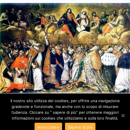
Il nostro sito utilizza dei cookies, per offrire una navigazione
gradevole e funzionale, ma anche con lo scopo di misurare
l’udienza. Cliccare su “ sapere di più” per ottenere maggiori
© 2021 - Ordine dei Canonici Regolari del Santissimo Salvatore
informazioni sui cookies che utilizziamo e sulla loro finalità.
Lateranense (CRL) - Réalisation
CLICK DROIT INFORMATIQUE
Autorizzare
Sapere di più
(79300 Bressuire)
-
Mentions légales