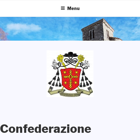
Salta
Menu
al
contenuto
Confederazione