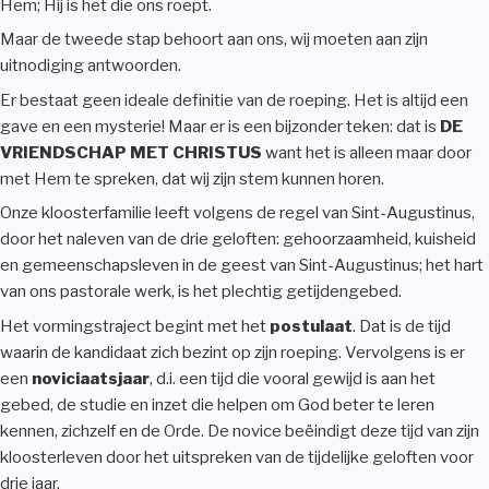
Hem; Hij is het die ons roept.
Maar de tweede stap behoort aan ons, wij moeten aan zijn
uitnodiging antwoorden.
Er bestaat geen ideale definitie van de roeping. Het is altijd een
gave en een mysterie! Maar er is een bijzonder teken: dat is
DE
VRIENDSCHAP MET CHRISTUS
want het is alleen maar door
met Hem te spreken, dat wij zijn stem kunnen horen.
Onze kloosterfamilie leeft volgens de regel van Sint-Augustinus,
door het naleven van de drie geloften: gehoorzaamheid, kuisheid
en gemeenschapsleven in de geest van Sint-Augustinus; het hart
van ons pastorale werk, is het plechtig getijdengebed.
Het vormingstraject begint met het
postulaat
. Dat is de tijd
waarin de kandidaat zich bezint op zijn roeping. Vervolgens is er
een
noviciaatsjaar
, d.i. een tijd die vooral gewijd is aan het
gebed, de studie en inzet die helpen om God beter te leren
kennen, zichzelf en de Orde. De novice beëindigt deze tijd van zijn
kloosterleven door het uitspreken van de tijdelijke geloften voor
drie jaar.