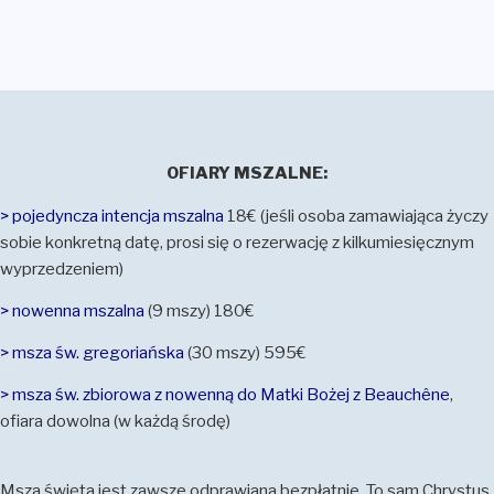
OFIARY MSZALNE:
> pojedyncza intencja mszalna
18€ (jeśli osoba zamawiająca życzy
sobie konkretną datę, prosi się o rezerwację z kilkumiesięcznym
wyprzedzeniem)
> nowenna mszalna
(9 mszy) 180€
> msza św. gregoriańska
(30 mszy) 595€
> msza św. zbiorowa z nowenną do Matki Bożej z Beauchêne
,
ofiara dowolna (w każdą środę)
Msza święta jest zawsze odprawiana bezpłatnie. To sam Chrystus