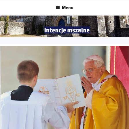
Przeskocz
Menu
do
treści