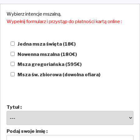
Wybierz intencje mszalną,
Wypełnij formularz i przystąp do płatności kartą online :
Jedna msza święta (18€)
Nowenna mszalna (180€)
Msza gregoriańska (595€)
Msza św. zbiorowa (dowolna ofiara)
Tytuł :
Podaj swoje imię :