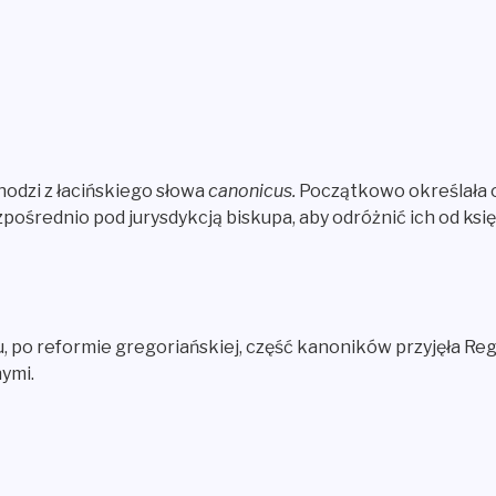
dzi z łacińskiego słowa
canonicus.
Początkowo określała 
pośrednio pod jurysdykcją biskupa, aby odróżnić ich od ksi
u, po reformie gregoriańskiej, część kanoników przyjęła R
ymi.