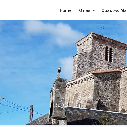
Przeskocz
do
Home
O nas
Opactwo Mat
treści