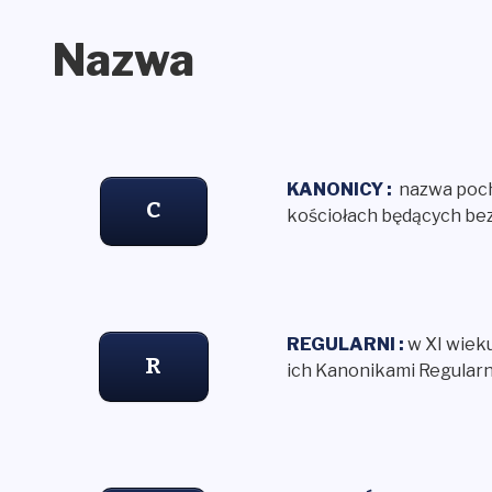
Nazwa
KANONICY :
nazwa pocho
C
kościołach będących bez
REGULARNI :
w XI wiek
R
ich Kanonikami Regularn